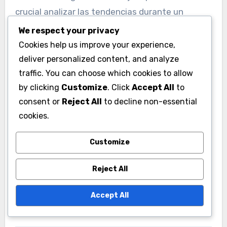
crucial analizar las tendencias durante un
período más largo para distinguir entre el
We respect your privacy
progreso genuino y las fluctuaciones a corto
Cookies help us improve your experience,
plazo.
deliver personalized content, and analyze
traffic. You can choose which cookies to allow
Utiliza promedios móviles o gráficos de
by clicking
Customize
. Click
Accept All
to
consent or
Reject All
to decline non-essential
rendimiento para visualizar tendencias a lo largo
cookies.
del tiempo. Esto ayudará a identificar patrones
consistentes y a hacer juicios informados sobre
Customize
las capacidades de un jugador.
Reject All
Accept All