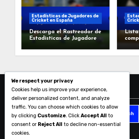
Estadísticas de Jugadores de
Esta
Cricket en España
Crick
Descarga el Rastreador de
Lista
Estadísticas de Jugadores
compl
de Críquet para España
segu
estad
de cr
We respect your privacy
Cookies help us improve your experience,
Buscar
deliver personalized content, and analyze
traffic. You can choose which cookies to allow
Search
by clicking
Customize
. Click
Accept All
to
for:
consent or
Reject All
to decline non-essential
cookies.