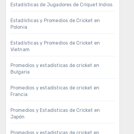
Estadísticas de Jugadores de Críquet Indios
Estadísticas y Promedios de Cricket en
Polonia
Estadísticas y Promedios de Cricket en
Vietnam
Promedios y estadísticas de cricket en
Bulgaria
Promedios y estadísticas de cricket en
Francia
Promedios y Estadísticas de Cricket en
Japón
Promedios y estadísticas de cricket en