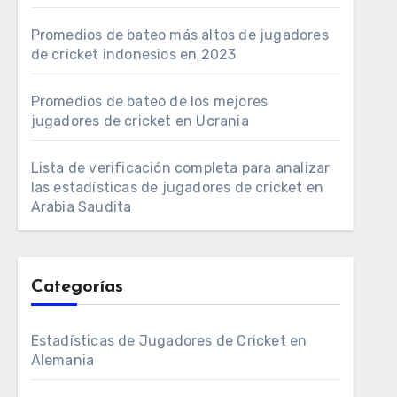
Promedios de bateo más altos de jugadores
de cricket indonesios en 2023
Promedios de bateo de los mejores
jugadores de cricket en Ucrania
Lista de verificación completa para analizar
las estadísticas de jugadores de cricket en
Arabia Saudita
Categorías
Estadísticas de Jugadores de Cricket en
Alemania