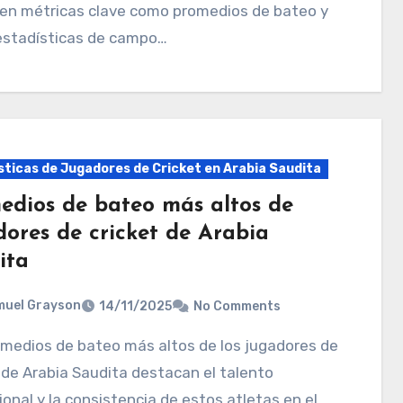
 en métricas clave como promedios de bateo y
 estadísticas de campo…
sticas de Jugadores de Cricket en Arabia Saudita
edios de bateo más altos de
dores de cricket de Arabia
ita
uel Grayson
14/11/2025
No Comments
 de Arabia Saudita destacan el talento
onal y la consistencia de estos atletas en el