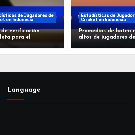
dísticas de Jugadores de
Estadísticas de Jugador
et en Indonesia
Cricket en Indonesia
 de verificación
Promedios de bateo 
eta para el
altos de jugadores d
imiento de
cricket indonesios en
ísticas de jugadores
icket en Indonesia
Language