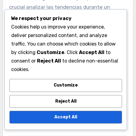
crucial analizar las tendencias durante un
período más largo para distinguir entre el
We respect your privacy
progreso genuino y las fluctuaciones a corto
Cookies help us improve your experience,
plazo.
deliver personalized content, and analyze
traffic. You can choose which cookies to allow
Utiliza promedios móviles o gráficos de
by clicking
Customize
. Click
Accept All
to
consent or
Reject All
to decline non-essential
rendimiento para visualizar tendencias a lo largo
cookies.
del tiempo. Esto ayudará a identificar patrones
consistentes y a hacer juicios informados sobre
Customize
las capacidades de un jugador.
Reject All
Accept All