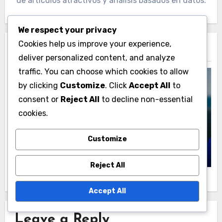
de artículos atractivos y análisis basados en datos.
We respect your privacy
Cookies help us improve your experience,
Related Post
deliver personalized content, and analyze
traffic. You can choose which cookies to allow
by clicking
Customize
. Click
Accept All
to
consent or
Reject All
to decline non-essential
Estadísticas y Promedios de Cricket en
Polonia
cookies.
Lista de verificación completa para
rastrear los promedios de los jugadores
Customize
en el cricket polaco
Samuel Grayson
26/11/2025
Reject All
Accept All
Leave a Reply