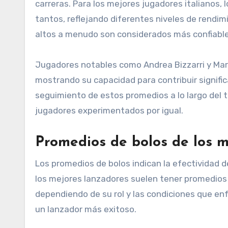
carreras. Para los mejores jugadores italianos, l
tantos, reflejando diferentes niveles de rendi
altos a menudo son considerados más confiables 
Jugadores notables como Andrea Bizzarri y Mar
mostrando su capacidad para contribuir signific
seguimiento de estos promedios a lo largo del 
jugadores experimentados por igual.
Promedios de bolos de los m
Los promedios de bolos indican la efectividad de
los mejores lanzadores suelen tener promedios q
dependiendo de su rol y las condiciones que en
un lanzador más exitoso.