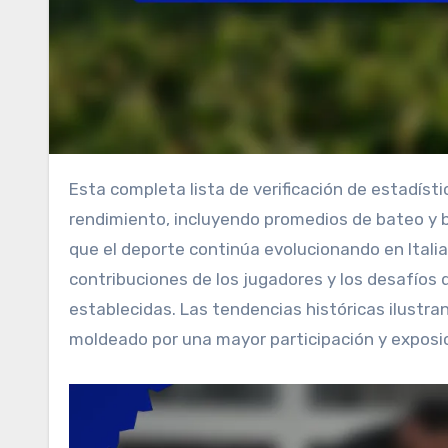
Esta completa lista de verificación de estadísticas de jugadores de cricket italianos destaca métricas clave de
rendimiento, incluyendo promedios de bateo y b
que el deporte continúa evolucionando en Italia
contribuciones de los jugadores y los desafío
establecidas. Las tendencias históricas ilustran 
moldeado por una mayor participación y exposic