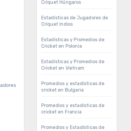
Críquet Húngaros
Estadísticas de Jugadores de
Críquet Indios
Estadísticas y Promedios de
Cricket en Polonia
Estadísticas y Promedios de
Cricket en Vietnam
Promedios y estadísticas de
gadores
cricket en Bulgaria
Promedios y estadísticas de
cricket en Francia
Promedios y Estadísticas de