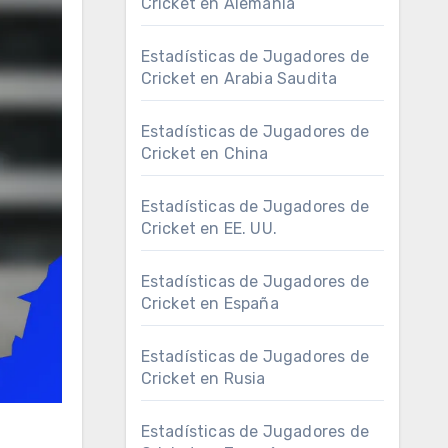
Cricket en Alemania
Estadísticas de Jugadores de
Cricket en Arabia Saudita
Estadísticas de Jugadores de
Cricket en China
Estadísticas de Jugadores de
Cricket en EE. UU.
Estadísticas de Jugadores de
Cricket en España
Estadísticas de Jugadores de
Cricket en Rusia
Estadísticas de Jugadores de