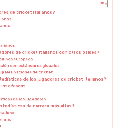
ores de cricket italianos?
lianos
ianos
talianos
dores de cricket italianos con otros países?
quipos europeos
ción con estándares globales
ipales naciones de cricket
tadísticas de los jugadores de cricket italianos?
e las décadas
sticas de los jugadores
estadísticas de carrera más altas?
italiano
aliano
s