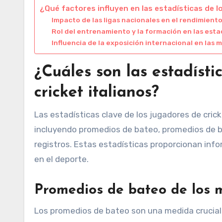
¿Qué factores influyen en las estadísticas de l
Impacto de las ligas nacionales en el rendimiento
Rol del entrenamiento y la formación en las esta
Influencia de la exposición internacional en las 
¿Cuáles son las estadísti
cricket italianos?
Las estadísticas clave de los jugadores de cric
incluyendo promedios de bateo, promedios de bo
registros. Estas estadísticas proporcionan info
en el deporte.
Promedios de bateo de los m
Los promedios de bateo son una medida crucial 