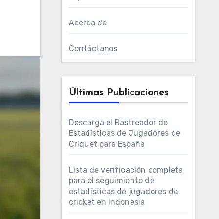
Acerca de
Contáctanos
Últimas Publicaciones
Descarga el Rastreador de
Estadísticas de Jugadores de
Críquet para España
Lista de verificación completa
para el seguimiento de
estadísticas de jugadores de
cricket en Indonesia