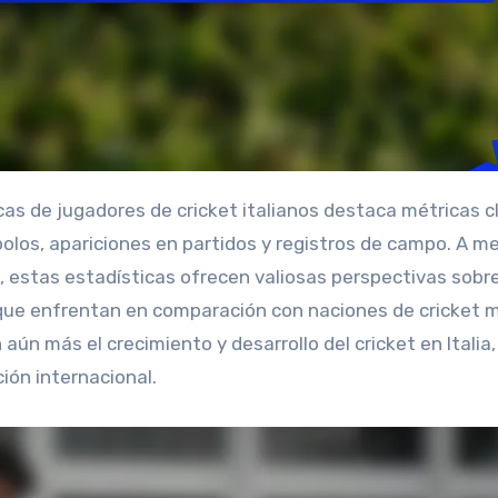
olos, apariciones en partidos y registros de campo. A m
, estas estadísticas ofrecen valiosas perspectivas sobre
s que enfrentan en comparación con naciones de cricket 
aún más el crecimiento y desarrollo del cricket en Italia,
ión internacional.