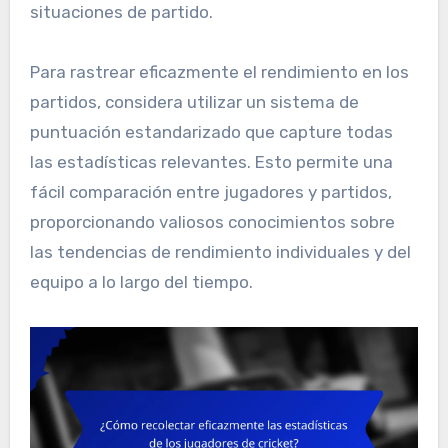
situaciones de partido.
Para rastrear eficazmente el rendimiento en los
partidos, considera utilizar un sistema de
puntuación estandarizado que capture todas
las estadísticas relevantes. Esto permite una
fácil comparación entre jugadores y partidos,
proporcionando valiosos conocimientos sobre
las tendencias de rendimiento individuales y del
equipo a lo largo del tiempo.