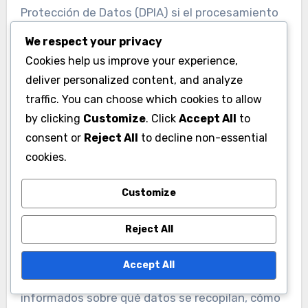
Protección de Datos (DPIA) si el procesamiento
de datos representa un alto riesgo para los
We respect your privacy
derechos de los individuos. Auditorías regulares
Cookies help us improve your experience,
y capacitación del personal sobre prácticas de
deliver personalized content, and analyze
manejo de datos pueden mejorar aún más el
traffic. You can choose which cookies to allow
cumplimiento.
by clicking
Customize
. Click
Accept All
to
consent or
Reject All
to decline non-essential
Consentimiento de los
cookies.
jugadores y gestión de
Customize
derechos
Reject All
Obtener el consentimiento explícito de los
jugadores es un requisito fundamental para
Accept All
seguir sus estadísticas. Los jugadores deben ser
informados sobre qué datos se recopilan, cómo