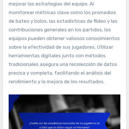
mejorar las estrategias del equipo. Al
monitorear métricas clave como los promedios
de bateo y bolos, las estadísticas de fildeo y las
contribuciones generales en los partidos, los
equipos pueden obtener valiosos conocimientos
sobre la efectividad de sus jugadores. Utilizar
herramientas digitales junto con métodos
tradicionales asegura una recolección de datos
precisa y completa, facilitando el análisis del
rendimiento y la mejora de los resultados.