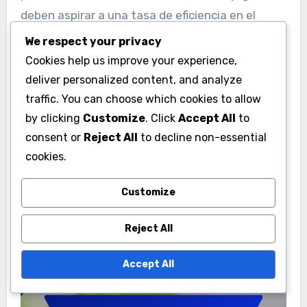
deben aspirar a una tasa de eficiencia en el
fildeo de campo de alrededor del 80% o más para
We respect your privacy
ser considerados efectivos.
Cookies help us improve your experience,
deliver personalized content, and analyze
Para mejorar las habilidades de fildeo de campo,
traffic. You can choose which cookies to allow
son esenciales ejercicios regulares que se
by clicking
Customize
. Click
Accept All
to
consent or
Reject All
to decline non-essential
centren en la agilidad, la velocidad y el manejo
cookies.
de la pelota. Los jugadores también deben ser
conscientes de su posición y la importancia de
Customize
respaldar a sus compañeros para minimizar las
oportunidades de anotación del oponente.
Reject All
Accept All